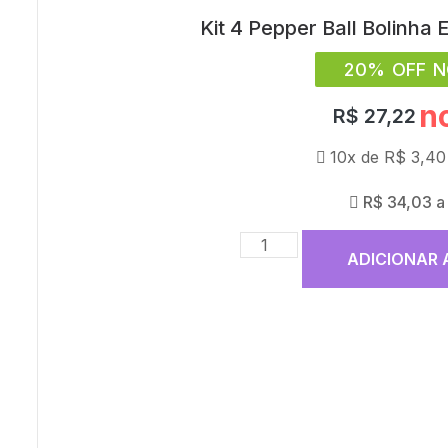
Kit 4 Pepper Ball Bolinha
20% OFF N
n
R$
27,22
10x de
R$
3,40
R$
34,03
a
ADICIONAR 