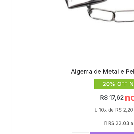
Algema de Metal e Pe
20% OFF N
no
R$
17,62
10x de
R$
2,20
R$
22,03
a