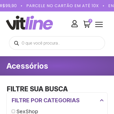
DE R$99,90 • PARCELE NO CARTÃO EM ATÉ 10X •
0
BELEZA E
SAÚDE 
KITS 
Acessórios
FILTRE SUA BUSCA
FILTRE POR CATEGORIAS
SexShop