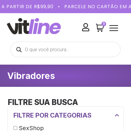
 A PARTIR DE R$99,90 • PARCELE NO CARTÃO E
0
BELEZA E
SAÚDE 
KITS 
Vibradores
FILTRE SUA BUSCA
FILTRE POR CATEGORIAS
SexShop