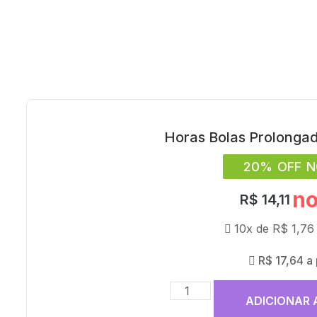
Horas Bolas Prolongad
20% OFF N
no
R$
14,11
10x de
R$
1,76
R$
17,64
a
ADICIONAR 