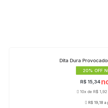
Dita Dura Provocado
20% OFF N
n
R$
15,34
10x de
R$
1,92
R$
19,18
a