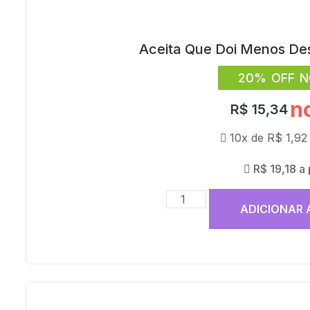
Aceita Que Doi Menos Des
20% OFF N
n
R$
15,34
10x de
R$
1,92
R$
19,18
a
ADICIONAR 