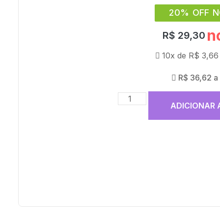
20% OFF N
n
R$
29,30
10x de
R$
3,66
R$
36,62
a
ADICIONAR 