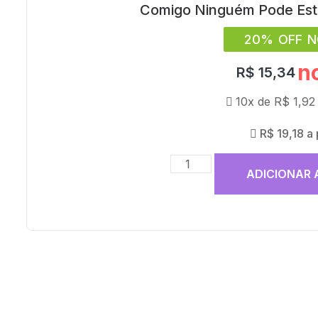
Comigo Ninguém Pode Esti
20% OFF N
n
R$
15,34
10x de
R$
1,92
R$
19,18
a
ADICIONAR 