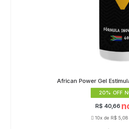
African Power Gel Estimu
20% OFF N
n
R$
40,66
10x de
R$
5,08