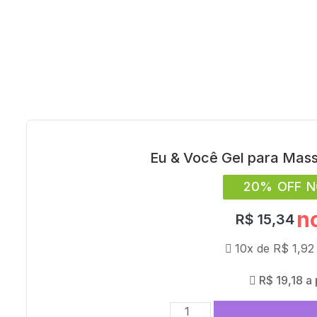
Eu & Você Gel para Mas
20% OFF N
n
R$
15,34
10x de
R$
1,92
R$
19,18
a