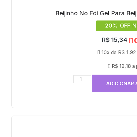
Beijinho No Edí Gel Para Be
20% OFF N
n
R$
15,34
10x de
R$
1,92
R$
19,18
a
ADICIONAR 