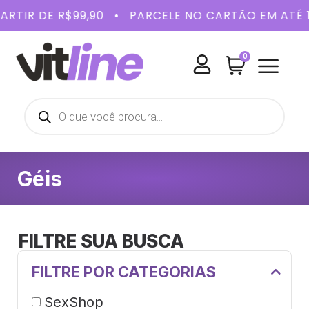
ARTIR DE R$99,90 • PARCELE NO CARTÃO EM ATÉ
0
BELEZA E
SAÚDE 
KITS 
Géis
FILTRE SUA BUSCA
FILTRE POR CATEGORIAS
SexShop