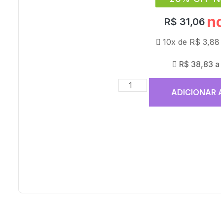
n
R$
31,06
10x de
R$
3,88
R$
38,83
a
ADICIONAR 