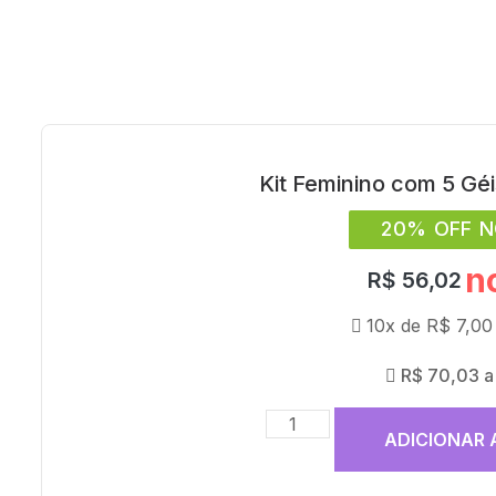
Kit Feminino com 5 Gé
20% OFF N
n
R$
56,02
10x de
R$
7,00
R$
70,03
a
ADICIONAR 