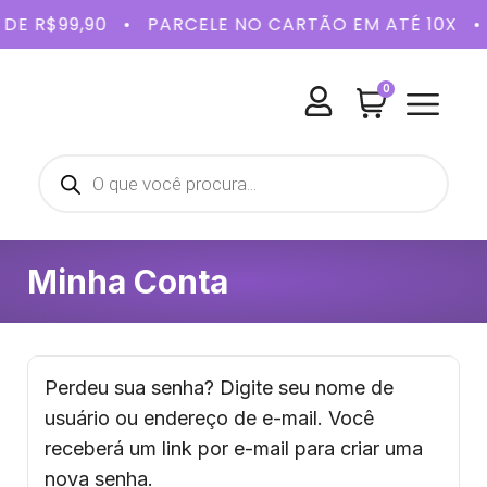
IR DE R$99,90 • PARCELE NO CARTÃO EM ATÉ 10
0
BELEZA E
SAÚDE 
KITS 
Minha Conta
Perdeu sua senha? Digite seu nome de
usuário ou endereço de e-mail. Você
receberá um link por e-mail para criar uma
nova senha.