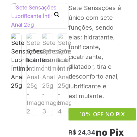
Sete Sensações é
único com sete
funções, sendo
elas: hidratante,
tonificante,
cicatrizante,
dilatador, tira o
desconforto anal,
lubrificante e
estimulante.
10% OFF NO PIX
no Pix
R$
24,34