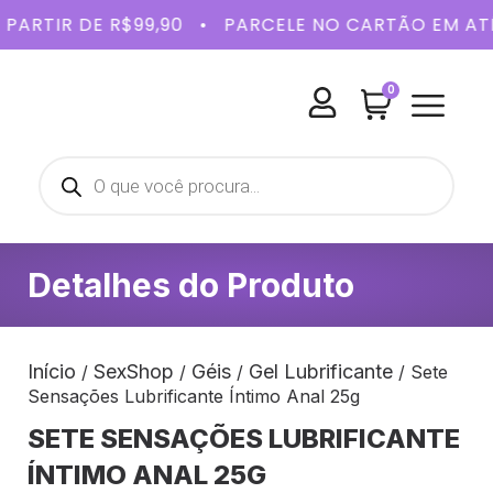
A PARTIR DE R$99,90 • PARCELE NO CARTÃO EM 
0
BELEZA E
SAÚDE 
KITS 
Detalhes do Produto
Início
SexShop
Géis
Gel Lubrificante
/
/
/
/ Sete
Sensações Lubrificante Íntimo Anal 25g
SETE SENSAÇÕES LUBRIFICANTE
ÍNTIMO ANAL 25G